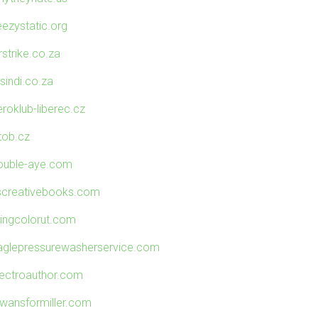
eezystatic.org
rstrike.co.za
sindi.co.za
eroklub-liberec.cz
stob.cz
ouble-aye.com
screativebooks.com
ivingcolorut.com
aglepressurewasherservice.com
lectroauthor.com
owansformiller.com