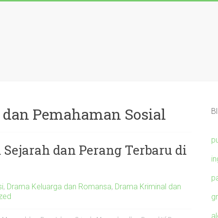
 dan Pemahaman Sosial
Bl
p
Sejarah dan Perang Terbaru di
i
p
i
,
Drama Keluarga dan Romansa
,
Drama Kriminal dan
zed
g
a