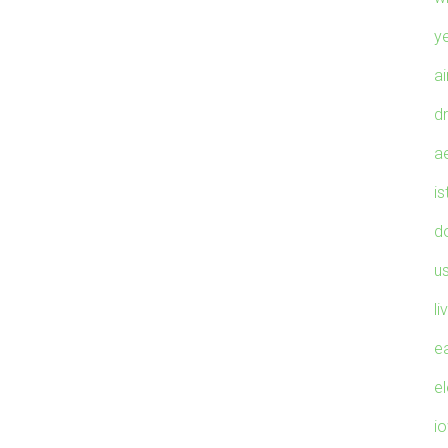
y
ai
dr
a
i
d
u
l
e
e
i