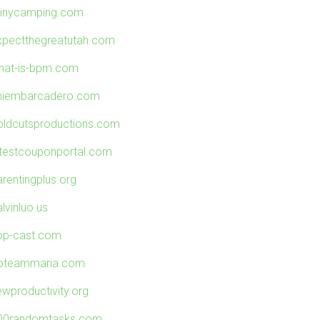
ainycamping.com
xpectthegreatutah.com
hat-is-bpm.com
niembarcadero.com
oldcutsproductions.com
atestcouponportal.com
arentingplus.org
lvinluo.us
op-cast.com
oteammaria.com
ewproductivity.org
00randomtasks.com