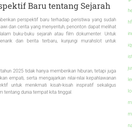
pektif Baru tentang Sejarah
h
erikan perspektif baru terhadap peristiwa yang sudah
h
iawi dan cerita yang menyentuh, penonton dapat melihat
i
dalam buku-buku sejarah atau film dokumenter. Untuk
enarik dan berita terbaru, kunjungi murahslot untuk
iq
is
j
 tahun 2025 tidak hanya memberikan hiburan, tetapi juga
n empati, serta mengajarkan nilai-nilai kepahlawanan
l
if untuk menikmati kisah-kisah inspiratif sekaligus
l
entang dunia tempat kita tinggal.
m
m
n