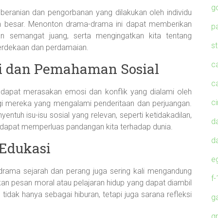
g
eranian dan pengorbanan yang dilakukan oleh individu
 besar. Menonton drama-drama ini dapat memberikan
p
an semangat juang, serta mengingatkan kita tentang
s
erdekaan dan perdamaian.
i dan Pemahaman Sosial
c
c
 dapat merasakan emosi dan konflik yang dialami oleh
c
gi mereka yang mengalami penderitaan dan perjuangan.
enyentuh isu-isu sosial yang relevan, seperti ketidakadilan,
d
 dapat memperluas pandangan kita terhadap dunia.
d
 Edukasi
e
rama sejarah dan perang juga sering kali mengandung
f
an pesan moral atau pelajaran hidup yang dapat diambil
 tidak hanya sebagai hiburan, tetapi juga sarana refleksi
g
g