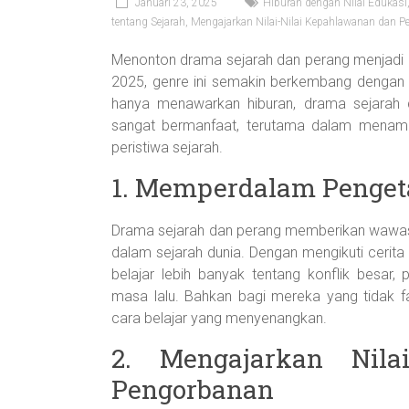
Januari 23, 2025
Hiburan dengan Nilai Edukasi
tentang Sejarah
,
Mengajarkan Nilai-Nilai Kepahlawanan dan 
Menonton drama sejarah dan perang menjadi pi
2025, genre ini semakin berkembang dengan 
hanya menawarkan hiburan, drama sejarah
sangat bermanfaat, terutama dalam mena
peristiwa sejarah.
1. Memperdalam Penget
Drama sejarah dan perang memberikan wawasan
dalam sejarah dunia. Dengan mengikuti cerita
belajar lebih banyak tentang konflik besar
masa lalu. Bahkan bagi mereka yang tidak fa
cara belajar yang menyenangkan.
2. Mengajarkan Nila
Pengorbanan