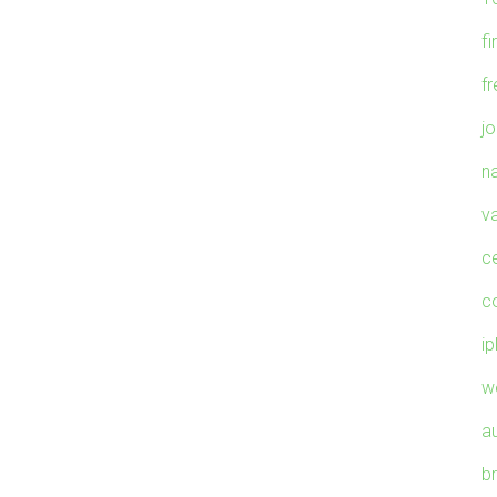
fi
f
j
n
v
c
c
i
w
a
b