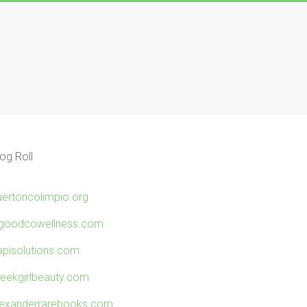
og Roll
uertoricolimpio.org
ngoodcowellness.com
apisolutions.com
reekgirlbeauty.com
lexanderrarebooks.com