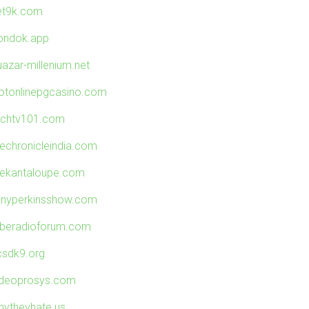
et9k.com
ondok.app
uazar-millenium.net
lotonlinepgcasino.com
echtv101.com
hechronicleindia.com
hekantaloupe.com
onyperkinsshow.com
uberadioforum.com
csdk9.org
ideoprosys.com
hytheyhate.us