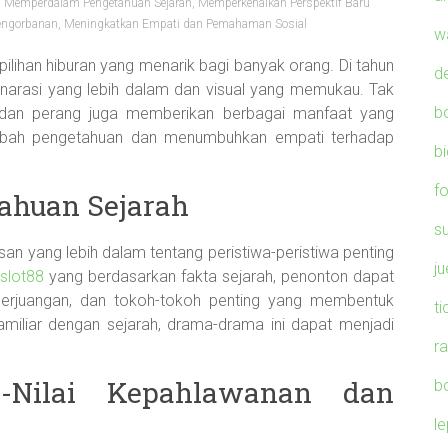
,
Memperdalam Pengetahuan Sejarah
,
Memperkenalkan Perspektif Baru
Pengorbanan
,
Meningkatkan Empati dan Pemahaman Sosial
w
lihan hiburan yang menarik bagi banyak orang. Di tahun
d
narasi yang lebih dalam dan visual yang memukau. Tak
b
 dan perang juga memberikan berbagai manfaat yang
mbah pengetahuan dan menumbuhkan empati terhadap
b
f
ahuan Sejarah
s
 yang lebih dalam tentang peristiwa-peristiwa penting
j
slot88
yang berdasarkan fakta sejarah, penonton dapat
, perjuangan, dan tokoh-tokoh penting yang membentuk
t
miliar dengan sejarah, drama-drama ini dapat menjadi
r
i-Nilai Kepahlawanan dan
b
l