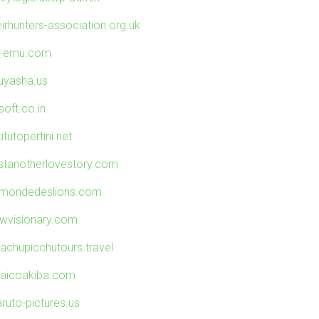
eirhunters-association.org.uk
f-emu.com
nuyasha.us
soft.co.in
titutopertini.net
ustanotherlovestory.com
emondedeslions.com
owvisionary.com
achupicchutours.travel
aicoakiba.com
aruto-pictures.us