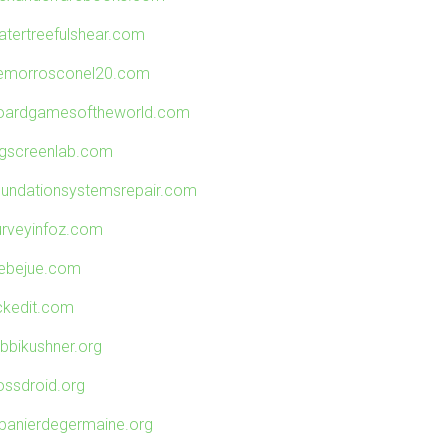
atertreefulshear.com
emorrosconel20.com
oardgamesoftheworld.com
igscreenlab.com
oundationsystemsrepair.com
urveyinfoz.com
uebejue.com
ickedit.com
abbikushner.org
ossdroid.org
epanierdegermaine.org