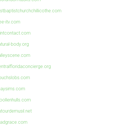
rstbaptistchurchchillicothe.com
ree-itv.com
ointcontact.com
atural-body.org
alleyscene.com
entralfloridaconcierge.org
ouchslobs.com
playsims.com
oollenhulls.com
utourdemusil.net
radgrace.com