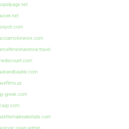
ospelpage.net
aucek.net
toriyoh.com
acciamotorworx.com
anceltimesharenow.travel
inediscount.com
aubandbauble.com
avefilms.us
gy-greek.com
-1asp.com
azettemailrealestate.com
reylogic.uswp-admin